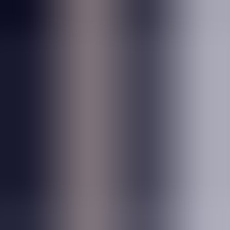
Danilo (recondicionamento físico)
Bastos (cirurgia no joelho)
Matheus Martins (lesão muscular)
Jeffinho (joelho)
Danilo Barbosa (negociações de saída)
RB Bragantino
O time paulista vem de três jogos sem vencer e perdeu os dois
últimos no Brasileirão.
Últimos 5 jogos:
26/07: Fortaleza 3 x 1 RB Bragantino
23/07: Bragantino 1 x 2 Flamengo
20/07: Vitória 1 x 0 RB Bragantino
16/07: Bragantino 2 x 2 São Paulo