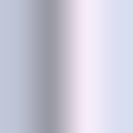
Instagram