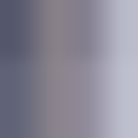
Campeonato
Brasileiro
8/8(Sab) - 21h - Nilton
Santos
-
Botafogo
Fluminense
-
Campeonato
Brasileiro
16/8(Dom) - 18h30 -
Nilton Santos