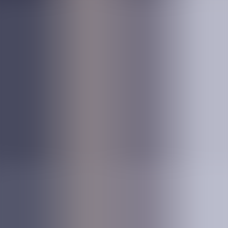
Sou Thiago Guedes, Jornalista e Publicitário. Fiz da internet o meu
país e nas minhas redes sociais não coloco ninguém em vacilo. Aqui
no portal, servimos bem para servirmos sempre! Você confere todas
as noticias do Botafogo, os jogos do Botafogo hoje, horário do jogo
do Botafogo, classificação e tabela completa atualizada e muito
mais!
Próximos Jogo do Botafogo
Campeonato
Brasileiro
29/7(Qua) - A definir
-
Botafogo
Grêmio
-