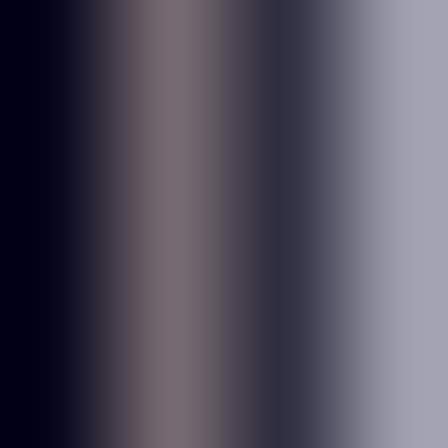
Home >
Palpites do Botafogo
Palpites Botafogo x RB
Bragantino – Copa do Brasil
Tudo o que você precisa saber sobre o
jogo de ida das oitavas de final, com
destaques, desfalques, prováveis
escalações e os melhores palpites de
aposta.
Data Publicação
28/07/2025
Compartilhar no: