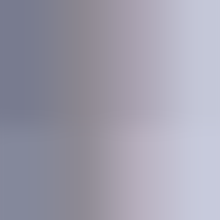
O Botafogo vive um momento de profunda consolidação em 2026.
Veja noticias!
Veja mais
BOTAFOGO HOJE
Boletim Alvinegro: As 7 Principais Notícias do
Botafogo Hoje nos Bastidores
Fique por dentro de tudo sobre o Botafogo! Situação de Joaquín
Correa, treinos no CT Lonier, compra de Ferraresi, base e a nova
camisa third.
Veja mais
BOTAFOGO HOJE
Giro do Glorioso: Vitória no Mineirão, bastidores
fervendo com Santi Rodríguez e mercado agitado no
Botafogo
Confira as últimas notícias do Botafogo hoje! Detalhes sobre a
vitória no Mineirão, bastidores inflamados de Santi Rodríguez,
reforço no scout e mercado.
Veja mais
BRASILEIRÃO