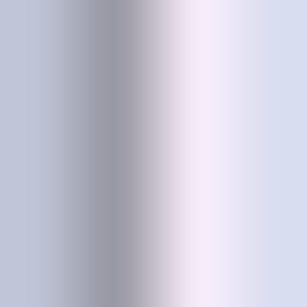
Acompanhe Nossas Midias